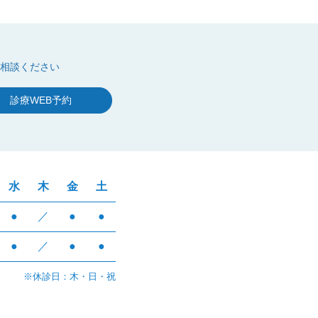
相談ください
診療WEB予約
水
木
金
土
●
／
●
●
●
／
●
●
※休診日：木・日・祝