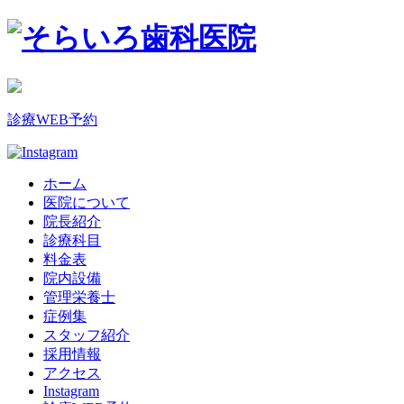
診療WEB予約
ホーム
医院について
院長紹介
診療科目
料金表
院内設備
管理栄養士
症例集
スタッフ紹介
採用情報
アクセス
Instagram