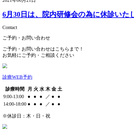
2021年06月21日
6月30日は、院内研修会の為に休診いた
Contact
ご予約・お問い合わせ
ご予約・お問い合わせはこちらまで！
お気軽にご予約・ご相談ください
診療WEB予約
診療時間
月
火
水
木
金
土
9:00-13:00
●
●
●
／
●
●
14:00-18:00
●
●
●
／
●
●
※休診日：木・日・祝