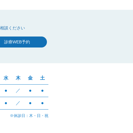
相談ください
診療WEB予約
水
木
金
土
●
／
●
●
●
／
●
●
※休診日：木・日・祝