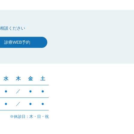
相談ください
診療WEB予約
水
木
金
土
●
／
●
●
●
／
●
●
※休診日：木・日・祝