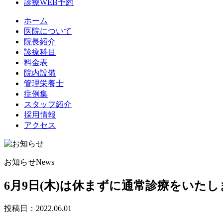
診療WEB予約
ホーム
医院について
院長紹介
診療科目
料金表
院内設備
管理栄養士
症例集
スタッフ紹介
採用情報
アクセス
お知らせ
News
6月9日(木)は休まずに通常診療をいたし
投稿日：
2022.06.01