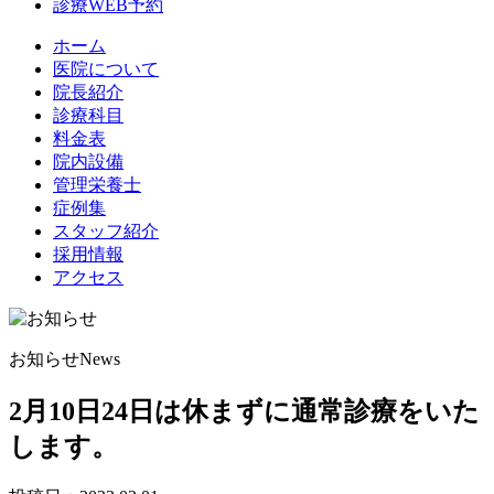
診療WEB予約
ホーム
医院について
院長紹介
診療科目
料金表
院内設備
管理栄養士
症例集
スタッフ紹介
採用情報
アクセス
お知らせ
News
2月10日24日は休まずに通常診療をいた
します。